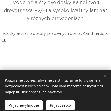
Moderné a štýlové dosky Kaindl tvorí
drevotrieska P2/E1 a vysoko kvalitný laminát
v rôznych prevedeniach.
Všetky aktuálne dekóry pracovných dosiek Kaindl nájdete
tu
.
Pracovné dosky EGGER
Používame cookies, aby sme zaistili správne fungovanie a
bezpečnosť našich stránok. Tým vám môžeme poskytnúť tú
najlepšiu skúsenosť z ich návštevy.
© 2020 proFormo spol. s r.o. Tehelná 17, 831 03 Bratislava
Prijať nevyhnutné
Prijať všetko
Cookies